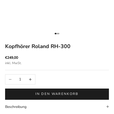
Gehe zu Element 1
Gehe zu Element 2
Gehe zu Element 3
Kopfhörer Roland RH-300
Angebot
€249,00
inkl. MwSt.
Anzahl verringern
Anzahl erhöhen
IN DEN WARENKORB
Beschreibung