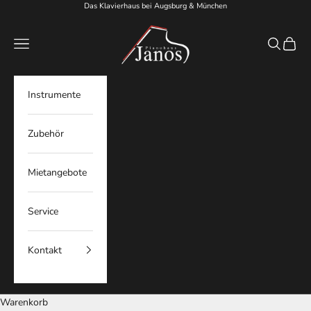
Zum Inhalt springen
Das Klavierhaus bei Augsburg & München
Pianohaus Janos
Menü
Suchen
Waren
Instrumente
Zubehör
Mietangebote
Service
Kontakt
Warenkorb