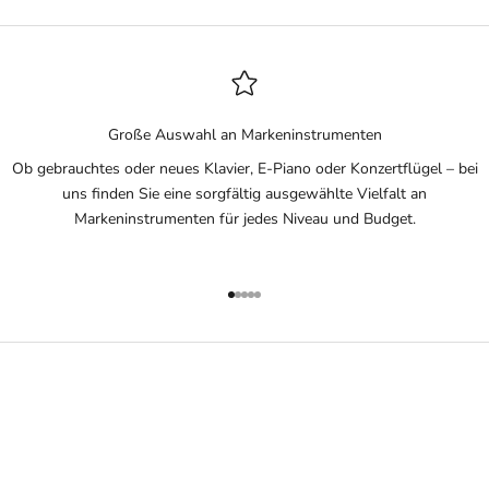
Große Auswahl an Markeninstrumenten
Ob gebrauchtes oder neues Klavier, E-Piano oder Konzertflügel – bei
uns finden Sie eine sorgfältig ausgewählte Vielfalt an
Markeninstrumenten für jedes Niveau und Budget.
Gehe zu Element 1
Gehe zu Element 2
Gehe zu Element 3
Gehe zu Element 4
Gehe zu Element 5