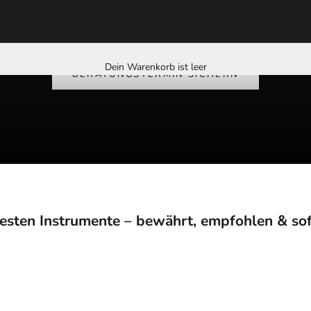
Dein Warenkorb ist leer
BERATUNGSTERMIN SICHERN
esten Instrumente – bewährt, empfohlen & sofo
940,10
940,10
SPARE €200,00
SPARE €200,00