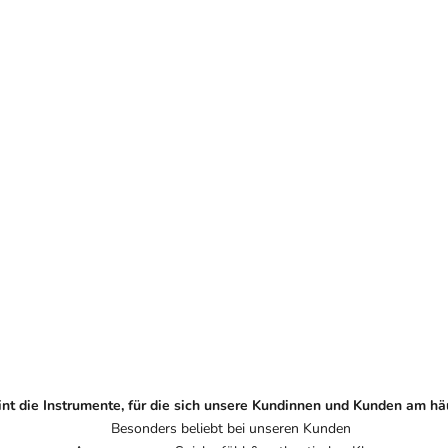
himmel 100 - Schwarz Hochglanz
Klavier Schimmel 118 T - 
Hochglanz
Angebot
€2.990,00
Angebot
€6.490,00
nt die Instrumente, für die sich unsere Kundinnen und Kunden am hä
Besonders beliebt bei unseren Kunden