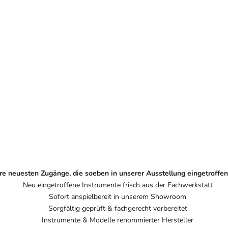
himmel 100 - Schwarz Hochglanz
Klavier Yamaha M108 - Weiß
Angebot
Angebot
€2.990,00
€2.990,00
e neuesten Zugänge, die soeben in unserer Ausstellung eingetroffen
Neu eingetroffene Instrumente frisch aus der Fachwerkstatt
Sofort anspielbereit in unserem Showroom
Sorgfältig geprüft & fachgerecht vorbereitet
Instrumente & Modelle renommierter Hersteller