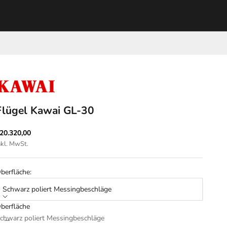
Flügel Kawai GL-30
ngebot
20.320,00
nkl. MwSt.
berfläche:
Schwarz poliert Messingbeschläge
berfläche
nzahl verringern
Anzahl erhöhen
chwarz poliert Messingbeschläge