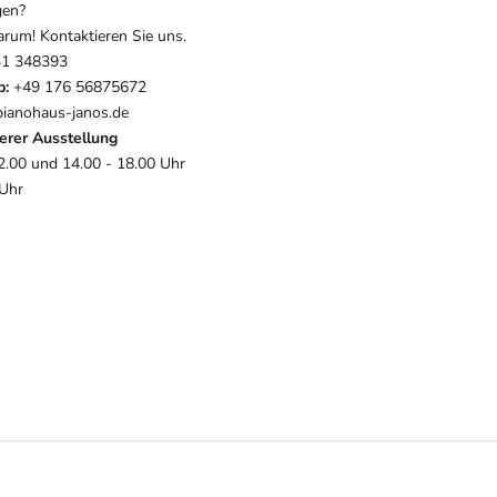
gen?
um! Kontaktieren Sie uns.
1 348393
p:
+49 176 56875672
ianohaus-janos.de
erer Ausstellung
2.00 und 14.00 - 18.00 Uhr
 Uhr