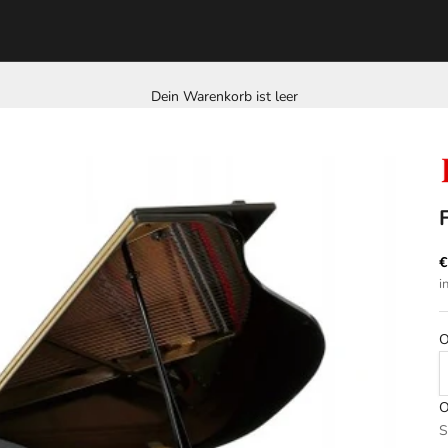
Dein Warenkorb ist leer
A
€
i
O
O
A
S