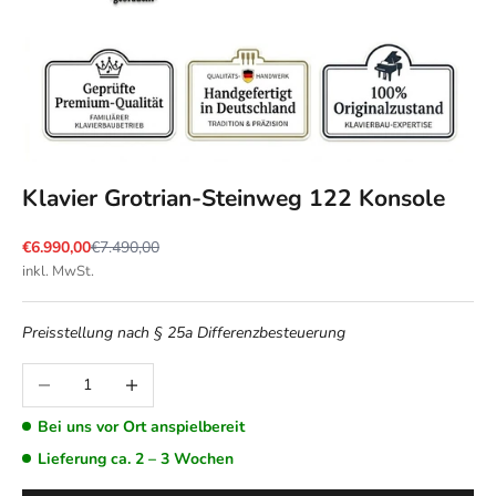
Klavier Grotrian-Steinweg 122 Konsole
Angebot
Regulärer Preis
€6.990,00
€7.490,00
inkl. MwSt.
Preisstellung nach § 25a Differenzbesteuerung
Anzahl verringern
Anzahl erhöhen
Bei uns vor Ort anspielbereit
Lieferung ca. 2 – 3 Wochen