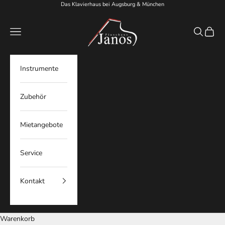
Zum Inhalt springen
Das Klavierhaus bei Augsburg & München
Pianohaus Janos
Menü
Suchen
Waren
Instrumente
Zubehör
Mietangebote
Service
Kontakt
Warenkorb