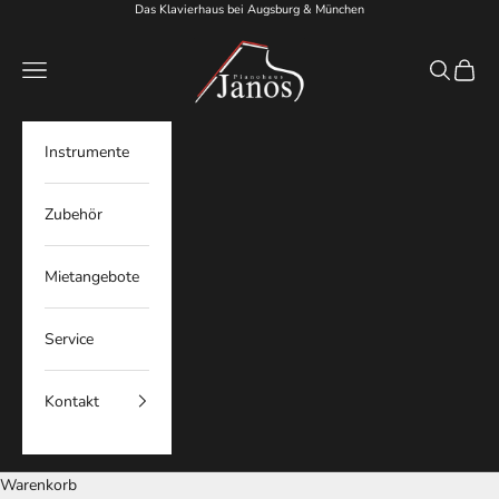
Zum Inhalt springen
Das Klavierhaus bei Augsburg & München
Pianohaus Janos
Menü
Suchen
Waren
Instrumente
Zubehör
Mietangebote
Service
Kontakt
Warenkorb