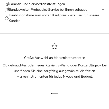
Garantie und Servicedienstleistungen
Bundesweiter Probespiel-Service bei Ihnen zuhause
Inzahlungnahme zum vollen Kaufpreis – exklusiv für unsere
Kunden
Große Auswahl an Markeninstrumenten
Ob gebrauchtes oder neues Klavier, E-Piano oder Konzertflügel – bei
uns finden Sie eine sorgfältig ausgewählte Vielfalt an
Markeninstrumenten für jedes Niveau und Budget.
Gehe zu Element 1
Gehe zu Element 2
Gehe zu Element 3
Gehe zu Element 4
Gehe zu Element 5