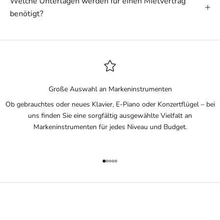
Welche Unterlagen werden für einen Mietvertrag
benötigt?
Große Auswahl an Markeninstrumenten
Ob gebrauchtes oder neues Klavier, E-Piano oder Konzertflügel – bei
uns finden Sie eine sorgfältig ausgewählte Vielfalt an
Markeninstrumenten für jedes Niveau und Budget.
Gehe zu Element 1
Gehe zu Element 2
Gehe zu Element 3
Gehe zu Element 4
Gehe zu Element 5