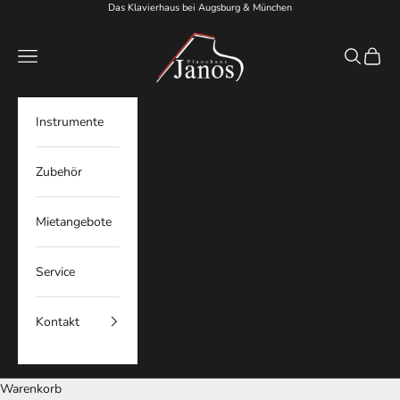
Zum Inhalt springen
Das Klavierhaus bei Augsburg & München
Pianohaus Janos
Menü
Suchen
Waren
Instrumente
Zubehör
Mietangebote
Service
Kontakt
Warenkorb