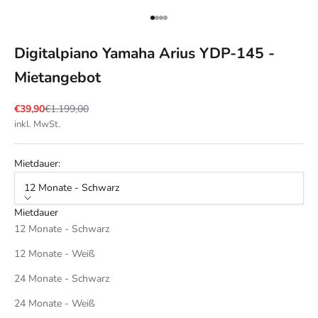
Gehe zu Element 1
Gehe zu Element 2
Gehe zu Element 3
Gehe zu Element 4
Digitalpiano Yamaha Arius YDP-145 -
Mietangebot
Angebot
Regulärer Preis
€39,90
€1.199,00
inkl. MwSt.
Mietdauer:
12 Monate - Schwarz
Mietdauer
12 Monate - Schwarz
12 Monate - Weiß
24 Monate - Schwarz
24 Monate - Weiß