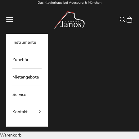
Zum Inhalt springen
Das Klavierhaus bei Augsburg & München
Pianohaus Janos
Menü
Suchen
Waren
Instrumente
Zubehör
Mietangebote
Service
Kontakt
Warenkorb