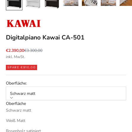
Digitalpiano Kawai CA-501
Angebot
Regulärer Preis
€2.390,00
€3.300,00
inkl. MwSt.
SPARE €910,00
Oberfläche:
Schwarz matt
Oberfläche
Schwarz matt
Weiß Matt
Rosenholz satiniert